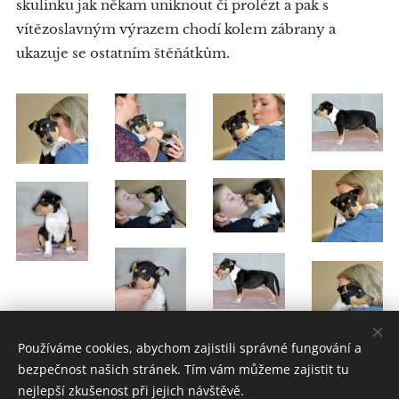
skulinku jak někam uniknout či prolézt a pak s
vítězoslavným výrazem chodí kolem zábrany a
ukazuje se ostatním štěňátkům.
Používáme cookies, abychom zajistili správné fungování a
bezpečnost našich stránek. Tím vám můžeme zajistit tu
nejlepší zkušenost při jejich návštěvě.