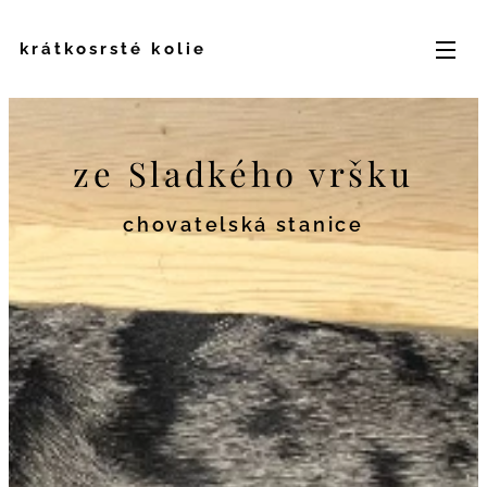
krátkosrsté kolie
ze Sladkého vršku
chovatelská stanice