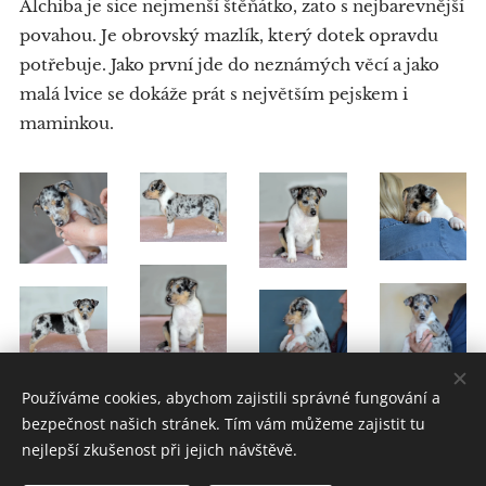
Alchiba je sice nejmenší štěňátko, zato s nejbarevnější
povahou. Je obrovský mazlík, který dotek opravdu
potřebuje. Jako první jde do neznámých věcí a jako
malá lvice se dokáže prát s největším pejskem i
maminkou.
Používáme cookies, abychom zajistili správné fungování a
bezpečnost našich stránek. Tím vám můžeme zajistit tu
nejlepší zkušenost při jejich návštěvě.